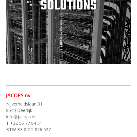
SOLUTIONS
JACOPS nv
Nijverheidslaan 31
8540 Deerlijk
info@jacops.be
T +32 56 77 84 51
BTW BE 0415 826 627