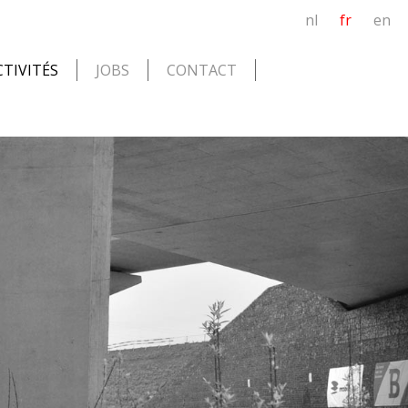
nl
fr
en
CTIVITÉS
JOBS
CONTACT