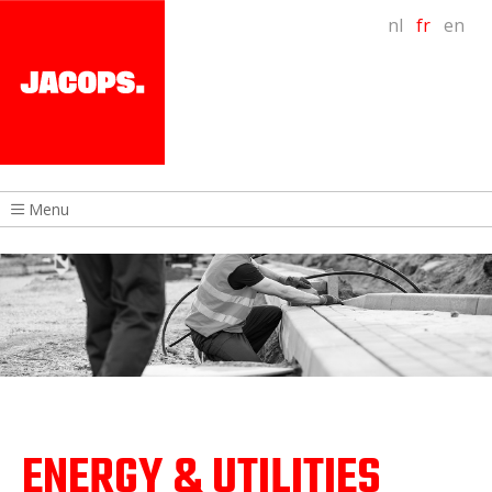
nl
fr
en
Menu
ENERGY & UTILITIES