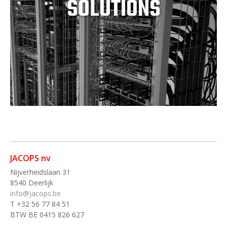
SOLUTIONS
JACOPS nv
Nijverheidslaan 31
8540 Deerlijk
info@jacops.be
T +32 56 77 84 51
BTW BE 0415 826 627