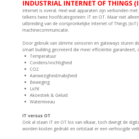
INDUSTRIAL INTERNET OF THINGS (I
Internet is overal. Heel wat apparaten zijn verbonden met
telkens twee hoofdcategorieën: IT en OT. Maar niet allee
uitbreiding van de oorspronkelijke Internet of Things (IoT)
machinecommunicatie.
Door gebruik van slimme sensoren en gateways sturen de a
smart building gecreëerd die meer efficiëntie garandeert, 
Temperatuur
Condens/vochtigheid
CO2
Aanwezigheid/nabijheid
Beweging
Licht
Akoestiek & Geluid
Waterniveau
IT versus OT
Ook al staan IT en OT los van elkaar, toch dwingt de digi
worden kosten gedrukt en ontstaat er een verhoogde veili