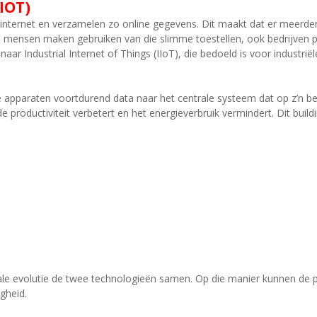
IOT)
 internet en verzamelen zo online gegevens. Dit maakt dat er meerder
n mensen maken gebruiken van die slimme toestellen, ook bedrijven p
 naar Industrial Internet of Things (IIoT), die bedoeld is voor industri
pparaten voortdurend data naar het centrale systeem dat op z’n beur
de productiviteit verbetert en het energieverbruik vermindert. Dit bui
tale evolutie de twee technologieën samen. Op die manier kunnen de p
gheid.