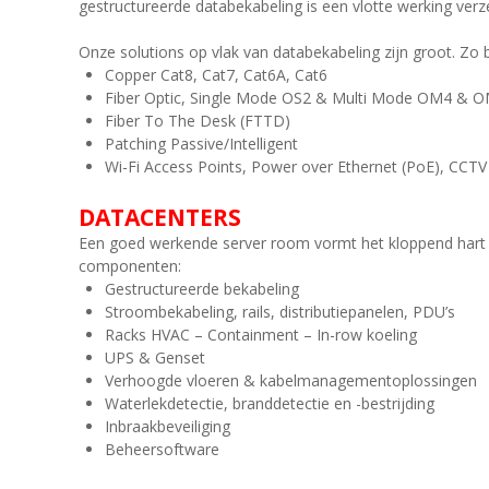
gestructureerde databekabeling is een vlotte werking ve
Onze solutions op vlak van databekabeling zijn groot. Zo
Copper Cat8, Cat7, Cat6A, Cat6
Fiber Optic, Single Mode OS2 & Multi Mode OM4 & 
Fiber To The Desk (FTTD)
Patching Passive/Intelligent
Wi-Fi Access Points, Power over Ethernet (PoE), CCTV
DATACENTERS
Een goed werkende server room vormt het kloppend hart v
componenten:
Gestructureerde bekabeling
Stroombekabeling, rails, distributiepanelen, PDU’s
Racks HVAC – Containment – In-row koeling
UPS & Genset
Verhoogde vloeren & kabelmanagementoplossingen
Waterlekdetectie, branddetectie en -bestrijding
Inbraakbeveiliging
Beheersoftware