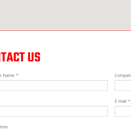
TACT US
me Name
Compan
E-mail
tion