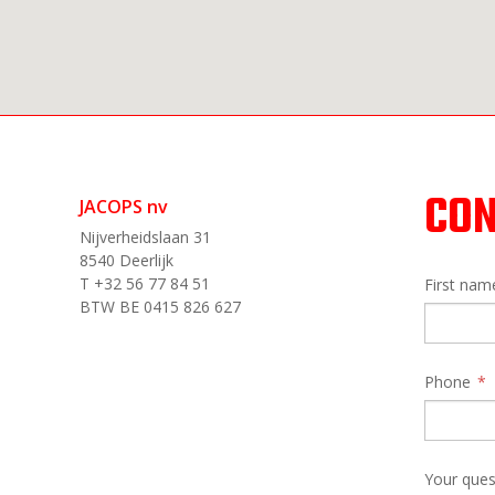
CON
JACOPS nv
Nijverheidslaan 31
8540 Deerlijk
T +32 56 77 84 51
First na
BTW BE 0415 826 627
Phone
Your ques