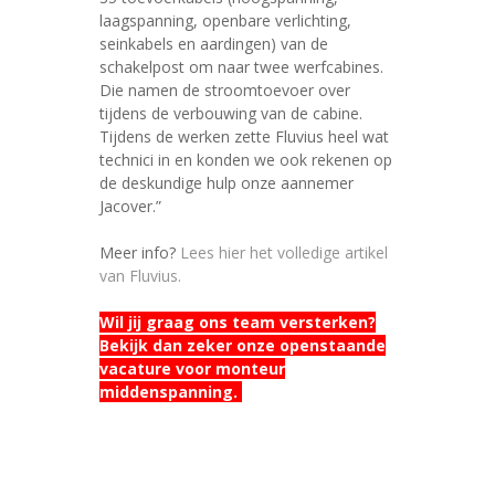
laagspanning, openbare verlichting,
seinkabels en aardingen) van de
schakelpost om naar twee werfcabines.
Die namen de stroomtoevoer over
tijdens de verbouwing van de cabine.
Tijdens de werken zette Fluvius heel wat
technici in en konden we ook rekenen op
de deskundige hulp onze aannemer
Jacover.”
Meer info?
Lees hier het volledige artikel
van Fluvius.
Wil jij graag ons team versterken?
Bekijk dan zeker onze openstaande
vacature voor
monteur
middenspanning
.